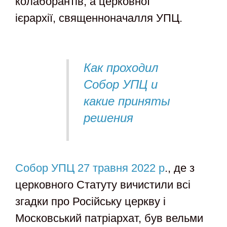
колаборантів, а церковної
ієрархії, священноначалля УПЦ.
Как проходил
Собор УПЦ и
какие приняты
решения
Собор УПЦ 27 травня 2022 р
., де з
церковного Статуту вичистили всі
згадки про Російську церкву і
Московський патріархат, був вельми