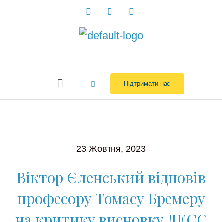
Перейти
до
вмісту
Menu
Підтримати нас
23 Жовтня, 2023
Віктор Єленський відповів
професору Томасу Бремеру
на критику висновку ДЕСС