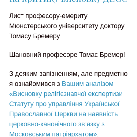
Лист професору-емериту
Мюнстерського університету доктору
Томасу Бремеру
Шановний професоре Томас Бремер!
З деяким запізненням, але предметно
я ознайомився з
Вашим аналізом
«Висновку релігієзнавчої експертизи
Статуту про управління Української
Православної Церкви на наявність
церковно-канонічного зв’язку з
Московським патріархатом»
.