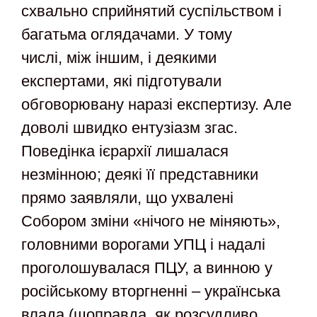
схвально сприйнятий суспільством і
багатьма оглядачами. У тому
числі, між іншим, і деякими
експертами, які підготували
обговорювану наразі експертизу. Але
доволі швидко ентузіазм згас.
Поведінка ієрархії лишалася
незмінною; деякі її представники
прямо заявляли, що ухвалені
Собором зміни «нічого не міняють»,
головними ворогами УПЦ і надалі
проголошувалася ПЦУ, а винною у
російському вторгненні – українська
влада (щоправда, як розсудливо