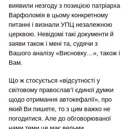
виявили незгоду з позицією патріарха
Варфоломія в цьому конкретному
питанні і визнали УПЦ незалежною
церквою. Невідомі такі документи й
заяви також і мені та, судячи з
Вашого аналізу «Висновку…», також і
Вам.
Що ж стосується «відсутності у
світовому православ’ї єдиної думки
щодо отримання автокефалії», про
який Ви пишете, то з цим важко не
погодитися. Але до обговорюваної
нами теми це має вельми