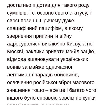
достатньо підстав для такого роду
сумнівів. І стосовно свого статусу, і
своєї позиції. Причому дуже
специфічний пацифізм, в якому
звернення припинити війну
адресувалися виключно Києву, а не
Москві, заклики зривати мобілізацію,
відмова вшановувати українських
воїнів за майже одночасної
легітимації парадів бойовиків,
освячення російської зброї масового
знищення тощо – все це і багато чого
іншого було справою зовсім не купки