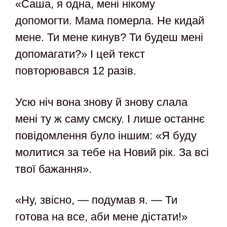
«Саша, я одна, мені нікому
допомогти. Мама померла. Не кидай
мене. Ти мене кинув? Ти будеш мені
допомагати?» І цей текст
повторювався 12 разів.
Усю ніч вона знову й знову слала
мені ту ж саму смску. І лише останнє
повідомлення було іншим: «Я буду
молитися за тебе на Новий рік. За всі
твої бажання».
«Ну, звісно, — подумав я. — Ти
готова на все, аби мене дістати!»