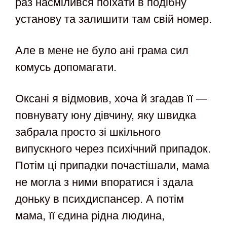
раз насмілився поїхати в подібну
установу та залишити там свій номер.
Але в мене не було ані грама сил
комусь допомагати.
Оксані я відмовив, хоча й згадав її —
повнувату юну дівчину, яку швидка
забрала просто зі шкільного
випускного через психічний припадок.
Потім ці припадки почастішали, мама
не могла з ними впоратися і здала
доньку в психдиспансер. А потім
мама, її єдина рідна людина,