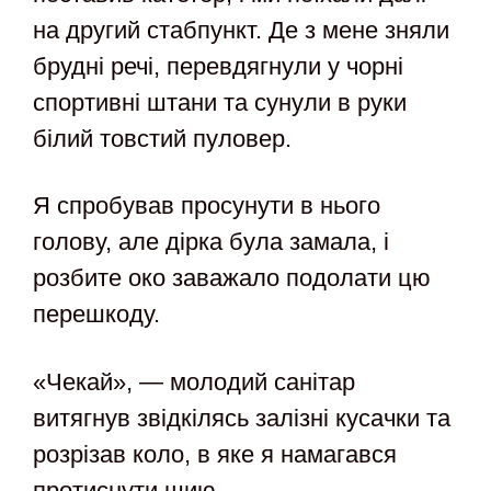
на другий стабпункт. Де з мене зняли
брудні речі, перевдягнули у чорні
спортивні штани та сунули в руки
білий товстий пуловер.
Я спробував просунути в нього
голову, але дірка була замала, і
розбите око заважало подолати цю
перешкоду.
«Чекай», — молодий санітар
витягнув звідкілясь залізні кусачки та
розрізав коло, в яке я намагався
протиснути шию.