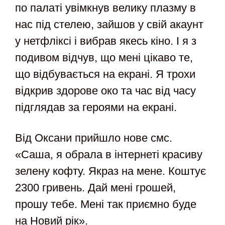
по палаті увімкнув велику плазму в
нас під стелею, зайшов у свій акаунт
у нетфліксі і вибрав якесь кіно. І я з
подивом відчув, що мені цікаво те,
що відбувається на екрані. Я трохи
відкрив здорове око та час від часу
підглядав за героями на екрані.
Від Оксани прийшло нове смс.
«Саша, я обрала в інтернеті красиву
зелену кофту. Якраз на мене. Коштує
2300 гривень. Дай мені грошей,
прошу тебе. Мені так приємно буде
на Новий рік».