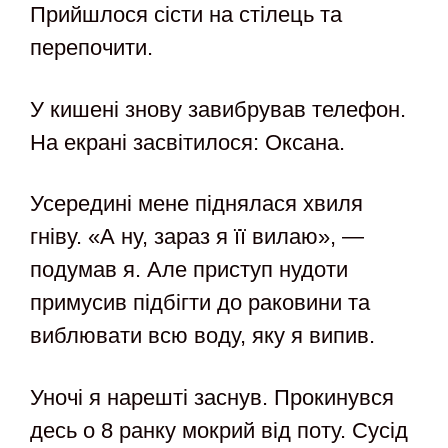
Прийшлося сісти на стілець та
перепочити.
У кишені знову завибрував телефон.
На екрані засвітилося: Оксана.
Усередині мене піднялася хвиля
гніву. «А ну, зараз я її вилаю», —
подумав я. Але приступ нудоти
примусив підбігти до раковини та
виблювати всю воду, яку я випив.
Уночі я нарешті заснув. Прокинувся
десь о 8 ранку мокрий від поту. Сусід