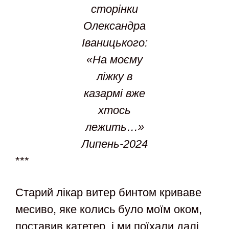
сторінки
Олександра
Іваницького:
«На моєму
ліжку в
казармі вже
хтось
лежить…»
Липень-2024
***
Старий лікар витер бинтом криваве
месиво, яке колись було моїм оком,
поставив катетер, і ми поїхали далі