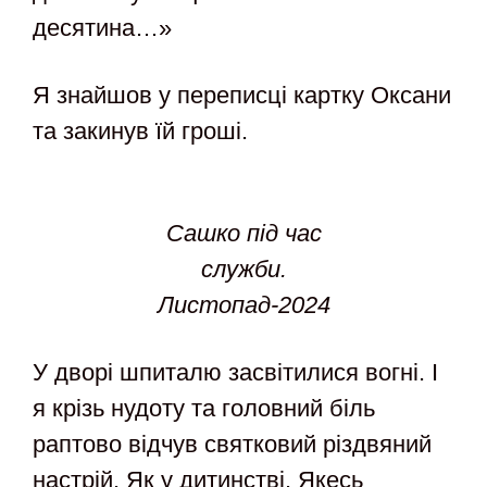
десятина…»
Я знайшов у переписці картку Оксани
та закинув їй гроші.
Сашко під час
служби.
Листопад-2024
У дворі шпиталю засвітилися вогні. І
я крізь нудоту та головний біль
раптово відчув святковий різдвяний
настрій. Як у дитинстві. Якесь