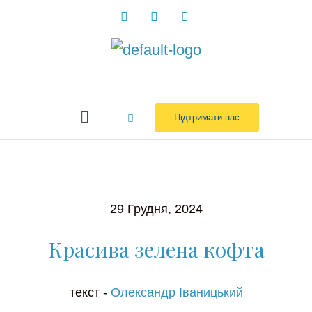
Перейти
до
вмісту
Menu
Підтримати нас
29 Грудня, 2024
Красива зелена кофта
текст -
Олександр Іваницький