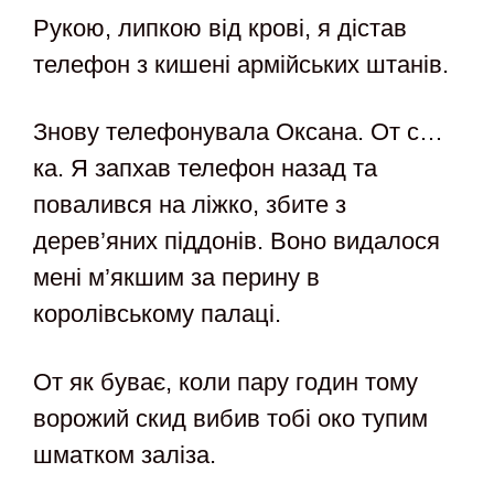
Рукою, липкою від крові, я дістав
телефон з кишені армійських штанів.
Знову телефонувала Оксана. От с…
ка. Я запхав телефон назад та
повалився на ліжко, збите з
дерев’яних піддонів. Воно видалося
мені м’якшим за перину в
королівському палаці.
От як буває, коли пару годин тому
ворожий скид вибив тобі око тупим
шматком заліза.