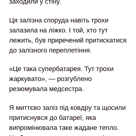
заходили у стіну.
Ця залізна споруда навіть трохи
залазила на ліжко. І той, хто тут
лежить, був приречений притискатися
до залізного переплетіння.
«Це така супербатарея. Тут трохи
жаркувато», — розгублено
резюмувала медсестра.
Я миттєво заліз під ковдру та щосили
притиснувся до батареї, яка
випромінювала таке жадане тепло.