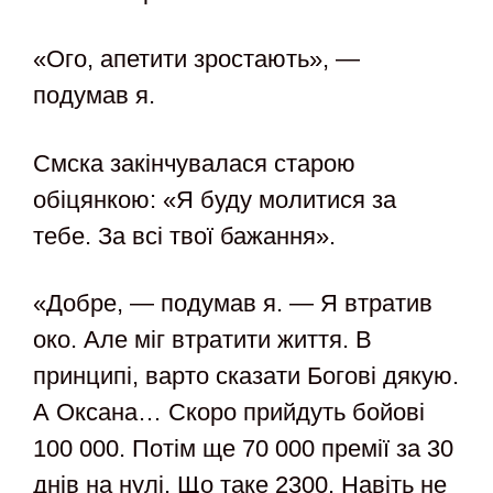
«Ого, апетити зростають», —
подумав я.
Смска закінчувалася старою
обіцянкою: «Я буду молитися за
тебе. За всі твої бажання».
«Добре, — подумав я. — Я втратив
око. Але міг втратити життя. В
принципі, варто сказати Богові дякую.
А Оксана… Скоро прийдуть бойові
100 000. Потім ще 70 000 премії за 30
днів на нулі. Що таке 2300. Навіть не