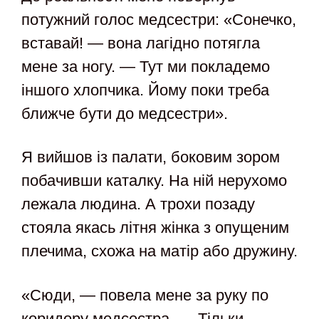
потужний голос медсестри: «Сонечко,
вставай! — вона лагідно потягла
мене за ногу. — Тут ми покладемо
іншого хлопчика. Йому поки треба
ближче бути до медсестри».
Я вийшов із палати, боковим зором
побачивши каталку. На ній нерухомо
лежала людина. А трохи позаду
стояла якась літня жінка з опущеним
плечима, схожа на матір або дружину.
«Сюди, — повела мене за руку по
коридору медсестра. — Тільки