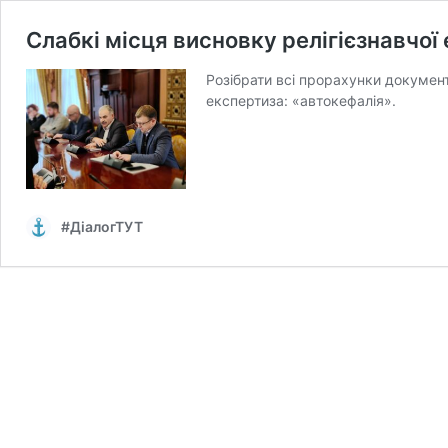
Слабкі місця висновку релігієзнавчої
Розібрати всі прорахунки документ
експертиза: «автокефалія».
#ДіалогТУТ