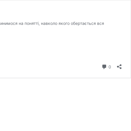
пинимося на понятті, навколо якого обертається вся
коментар
0