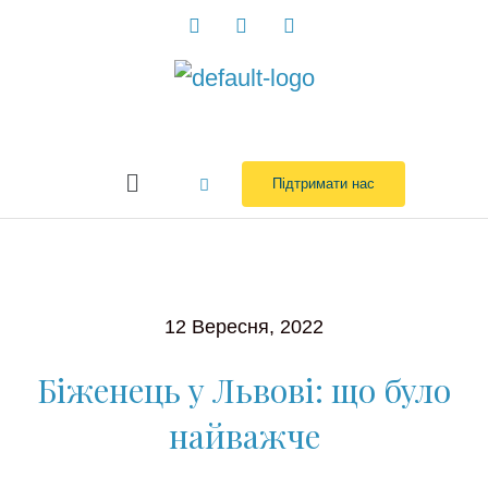
Перейти
до
вмісту
Menu
Підтримати нас
12 Вересня, 2022
Біженець у Львові: що було
найважче