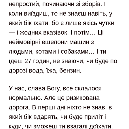
непростий, починаючи зі зборів. І
коли виїздиш, то не знаєш навіть, у
який бік їхати, бо є лише якісь чутки
— і жодних вказівок. І потім… Ці
неймовірні ешелони машин з
людьми, котами і собаками… І ти
їдеш 27 годин, не знаючи, чи буде по
дорозі вода, їжа, бензин.
У нас, слава Богу, все склалося
нормально. Але це ризикована
дорога. В перші дні ніхто не знав, в
який бік вдарять, чи буде приліт і
куди, чи зможеш ти взагалі доїхати,