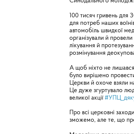
Синодального молодіжн
100 тисяч гривень для 
для потреб наших воїнів
автомобіль швидкої мед
організували й провели 
лікування й протезуван
розмінування деокупова
А щоб ніхто не лишався
було вирішено провести
Церкви й охоче взяли на
Це дуже згуртувало люд
великої акції
#УПЦ_дяк
Про всі церковні заходи
зможемо, але те, що пр