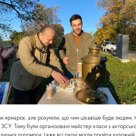
и ярмарок, але розуміли, що чим цікавіше буде людям, 
ЗСУ. Тому були організовані майстер-класи з акторської
дичної допомоги. І вже всі охочі могли пройти художній