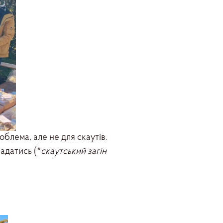
блема, але не для скаутів.
ладатись (*
скаутський загін