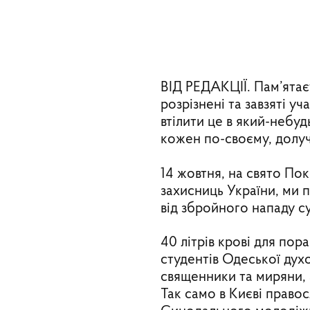
ВІД РЕДАКЦІЇ. Пам’ятає
розрізнені та завзяті у
втілити це в який-небуд
кожен по-своєму, долу
14 жовтня, на свято Пок
захисниць України, ми 
від збройного нападу с
40 літрів крові для пор
студентів Одеської дух
священники та миряни, 
Так само в Києві право