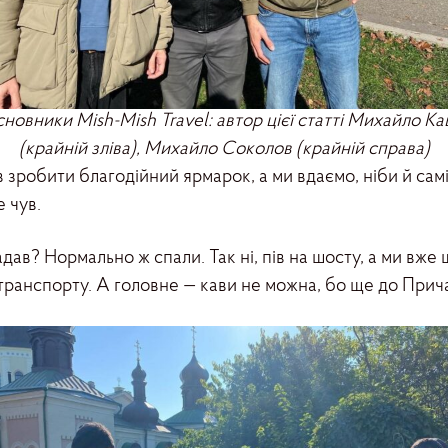
сновники Mish-Mish Travel: автор цієї статті Михайло Ка
(крайній зліва), Михайло Соколов (крайній справа)
 зробити благодійний ярмарок, а ми вдаємо, ніби й самі
 чув.
гадав? Нормально ж спали. Так ні, пів на шосту, а ми вж
 транспорту. А головне — кави не можна, бо ще до Прич