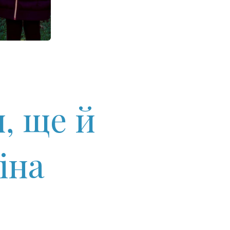
, ще й
іна