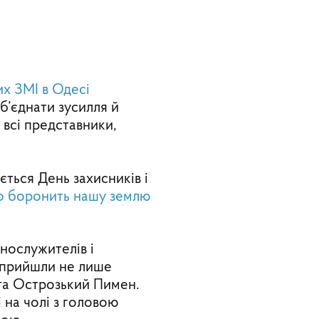
их ЗМІ в Одесі
б’єднати зусилля й
 всі представники,
ється День захисників і
хто боронить нашу землю
ннослужителів і
і прийшли не лише
 та Острозький Пимен.
 на чолі з головою