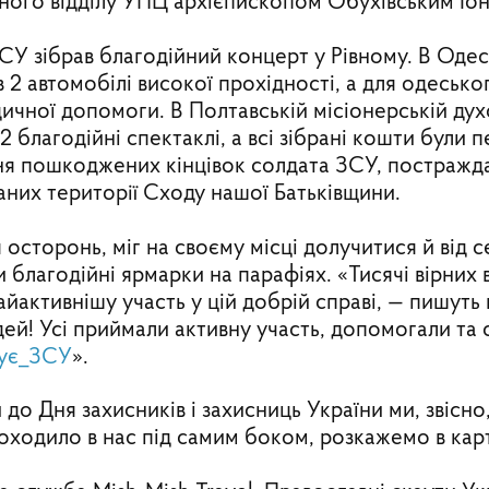
ого відділу УПЦ архієпископом Обухівським Іо
ЗСУ зібрав благодійний концерт у Рівному. В Одес
 2 автомобілі високої прохідності, а для одесько
ичної допомоги. В Полтавській місіонерській духо
2 благодійні спектаклі, а всі зібрані кошти були 
ня пошкоджених кінцівок солдата ЗСУ, постражд
них території Сходу нашої Батьківщини.
 осторонь, міг на своєму місці долучитися й від 
 благодійні ярмарки на парафіях. «Тисячі вірних 
йактивнішу участь у цій добрій справі, — пишуть
ей! Усі приймали активну участь, допомогали та
ує_ЗСУ
».
 до Дня захисників і захисниць України ми, звісно
оходило в нас під самим боком, розкажемо в кар