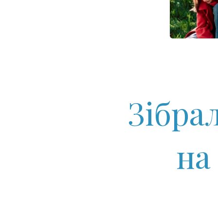
Зібра
на