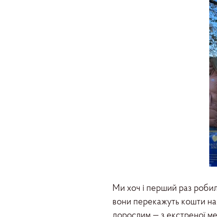
Ми хоч і перший раз робил
вони перекажуть кошти на 
дорослим — з екстреної ме