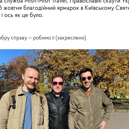
служба Mish-Mish Travel, Православні скаути Укр
6 жовтня благодійний ярмарок в Київському Свя
і ось як це було.
бру справу — робимо її (закреслено).