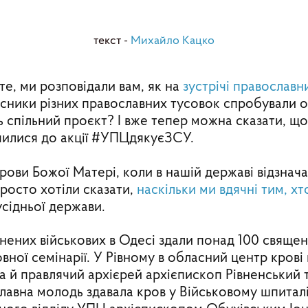
текст -
Михайло Кацко
те, ми розповідали вам, як на
зустрічі православн
часники різних православних тусовок спробували о
ь спільний проєкт? І вже тепер можна сказати, що
чилися до акції #УПЦдякуєЗСУ.
рови Божої Матері, коли в нашій державі відзнача
просто хотіли сказати,
наскільки ми вдячні тим, 
усідньої держави.
анених військових в Одесі здали понад 100 свяще
овної семінарії. У Рівному в обласний центр кров
а й правлячий архієрей архієпископ Рівненський
славна молодь здавала кров у Військовому шпиталі