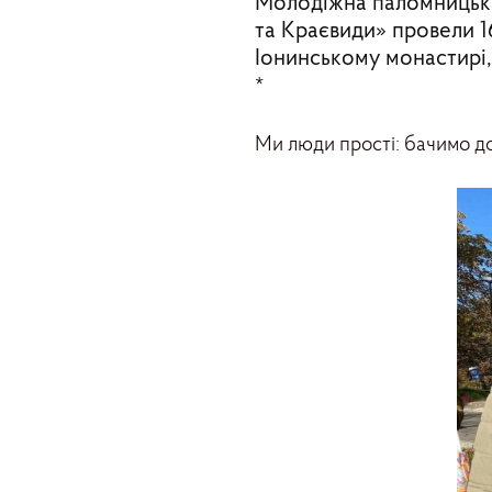
Молодіжна паломницька 
та Краєвиди» провели 1
Іонинському монастирі, 
*
Ми люди прості: бачимо до