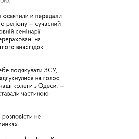
ною.
і освятили й передали
го регіону — сучасний
вній семінарії
перераховані на
алого внаслідок
себе подякувати ЗСУ,
відгукнулися на голос
 наші колеги з Одеси. —
 ставали частиною
, розповісти не
тинках.