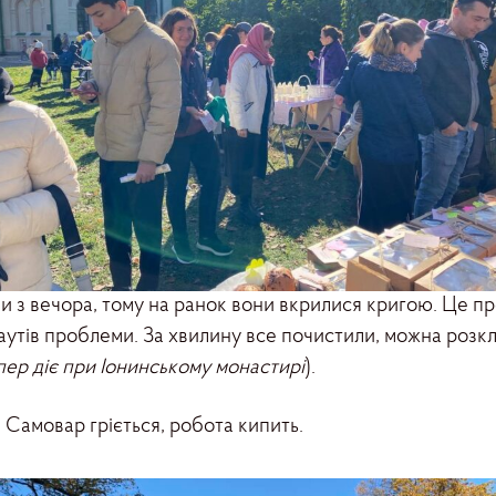
и з вечора, тому на ранок вони вкрилися кригою. Це про
скаутів проблеми. За хвилину все почистили, можна розк
пер діє при Іонинському монастирі
).
Самовар гріється, робота кипить.