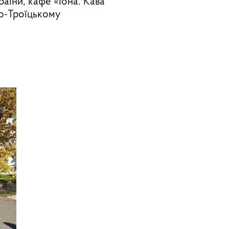
аїни, кафе «Іона. Кава
то-Троїцькому