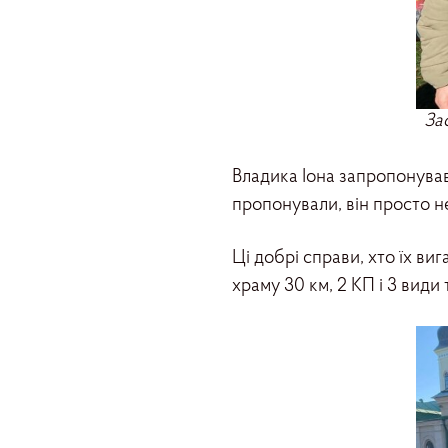
За
Владика Іона запропонував
пропонували, він просто не
Ці добрі справи, хто їх ви
храму 30 км, 2 КП і 3 види