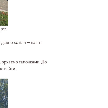
цко
 давно хотіли — навіть
е шорхаємо тапочками. До
астя йти.