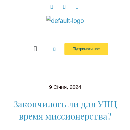
Перейти
до
вмісту
Menu
Підтримати нас
9 Січня, 2024
Закончилось ли для УПЦ
время миссионерства?