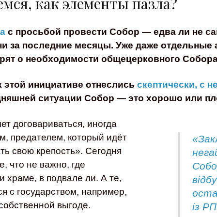
мся, как элементы пазла?
а
с просьбой провести Собор — едва ли не са
и за последние месяцы. Уже даже отдельные 
рят о необходимости общецерковного Собор
к этой инициативе отнеслись
скептически, с 
одняшней ситуации Собор — это хорошо или п
ет договариваться, иногда
м, предателем, который идёт
«Зак
ть свою крепость». Сегодня
нега
, что не важно, где
Собо
 храме, в подвале ли. А те,
відб
ся с государством, например,
оста
 собственной выгоде.
із Р