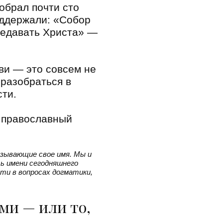
собрал почти сто
оддержали: «Собор
предавать Христа» —
ви — это совсем не
 разобраться в
сти.
л православный
зывающие свое имя. Мы и
ь имени сегодняшнего
сти в вопросах догматики,
ами — или то,