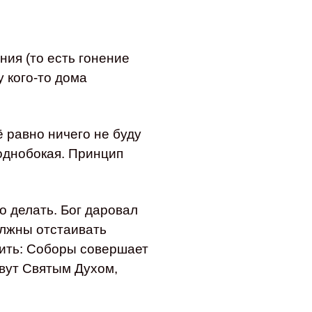
ия (то есть гонение
 кого-то дома
ё равно ничего не буду
 однобокая. Принцип
о делать. Бог даровал
олжны отстаивать
нить: Соборы совершает
ивут Святым Духом,