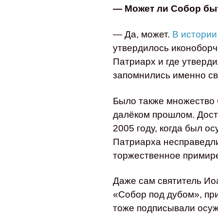
— Может ли Собор бы
— Да, может.
В истори
утвердилось иконоборч
Патриарх и где утверд
запомнились именно с
Было также множество б
далёком прошлом. Дост
2005 году, когда был о
Патриарха несправедли
торжественное примир
Даже сам святитель Ио
«Собор под дубом», пр
тоже подписывали осуж