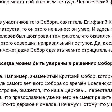
Собор может пойти совсем не туда. Человеческий 
 из участников того Собора, святитель Епифаний 
атоуста, то он этого не вынес: он умер. И здесь
еловек был шокирован тем фактом, что оказался 
 этого совершил неправильный поступок. Да, к 
 может даже Собор сделать чем-то отрицательн
 всегда можем быть уверены в решениях Собо
да. Например, знаменитый Критский Собор, котор
оль самого великого Собора со времён Вселенских
строчке, окажется, что наша Церковь… перестал
, что православные уже ничего не смеют решить,
 что-то дерзкое и смелое. Почему? Потому что у 