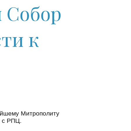
й Собор
ти к
йшему Митрополиту
ь с РПЦ.