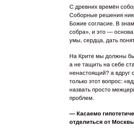
С древних времён собо
Соборные решения нико
Божие согласие. В знам
собра», и это — основа
умы, сердца, дать поня
На Крите мы должны бы
а не тащить на себе ст
ненастоящий? а вдруг о
только этот вопрос: «в
назвать просто межце
проблем.
— Касаемо гипотетиче
отделиться от Москвы 