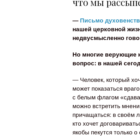
что мы рассыпе
—
Письмо духовенств
нашей церковной жизн
недвусмысленно гово
Но многие верующие 
вопрос: в нашей сег
— Человек, который хоч
может показаться враго
с белым флагом «сдава
можно встретить мнение
причащаться: в своём ли
кто хочет договаривать
якобы пекутся только о