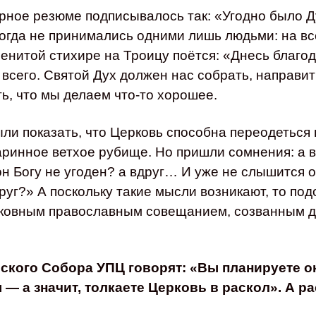
рное резюме подписывалось так: «Угодно было Д
гда не принимались одними лишь людьми: на вс
енитой стихире на Троицу поётся: «Днесь благод
 всего. Святой Дух должен нас собрать, направит
ть, что мы делаем что-то хорошее.
ли показать, что Церковь способна переодеться
аринное ветхое рубище. Но пришли сомнения: а 
н Богу не угоден? а вдруг… И уже не слышится о
друг?» А поскольку такие мысли возникают, то п
рковным православным совещанием, созванным 
ского Собора УПЦ говорят: «Вы планируете о
— а значит, толкаете Церковь в раскол». А ра