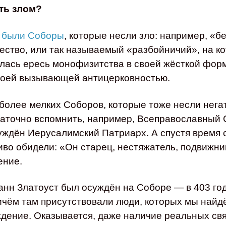
ть злом?
и были Соборы
, которые несли зло: например, «б
ество, или так называемый «разбойничий», на к
илась ересь монофизитства в своей жёсткой фор
воей вызывающей антицерковностью.
олее мелких Соборов, которые тоже несли негат
аточно вспомнить, например, Всеправославный 
суждён Иерусалимский Патриарх. А спустя время с
во обидели: «Он старец, нестяжатель, подвижник
ение.
анн Златоуст был осуждён на Соборе — в 403 го
ичём там присутствовали люди, которых мы найдё
дение. Оказывается, даже наличие реальных св