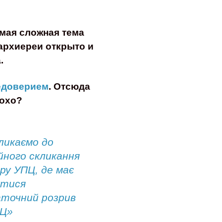
мая сложная тема
архиереи открыто и
а.
недоверием
. Отсюда
лохо?
ликаємо до
йного скликання
ру УПЦ, де має
утися
точний розрив
ПЦ»