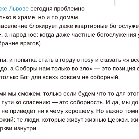
 же Львове
сегодня проблемно
лько в храме, но и по домам.
население блокирует даже квартирные богослужен
, а народное: когда даже частные богослужения у
брание врагов).
ы, и попытка стать в гордую позу и сказать «я вс
надо, а Соборы нам только во зло» — это позиция
 только Бог для всех» совсем не соборный.
ми мы сможем, только если будем что-то для этог
 пути ко спасению — это соборность. И да, мы д
е не приведёт ни к чему хорошему. Но важно пом
ожий; те люди, которые живут жизнью Церкви, ж
ркви изнутри.