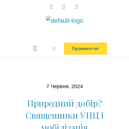
Перейти
до
вмісту
Menu
Підтримати нас
7 Червня, 2024
Природний добір?
Священники УПЦ і
мобілізація