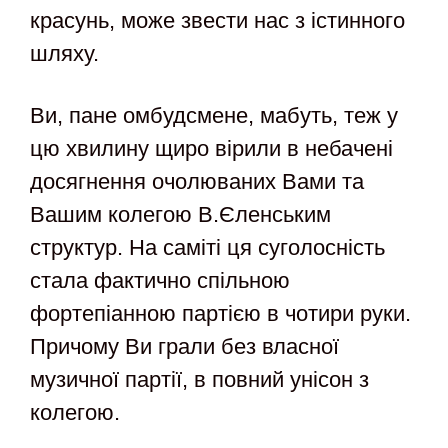
красунь, може звести нас з істинного
шляху.
Ви, пане омбудсмене, мабуть, теж у
цю хвилину щиро вірили в небачені
досягнення очолюваних Вами та
Вашим колегою В.Єленським
структур. На саміті ця суголосність
стала фактично спільною
фортепіанною партією в чотири руки.
Причому Ви грали без власної
музичної партії, в повний унісон з
колегою.