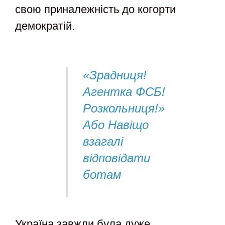
свою приналежність до когорти
демократій.
«Зрадниця!
Агентка ФСБ!
Розкольниця!»
Або Навіщо
взагалі
відповідати
ботам
Україна завжди була дуже