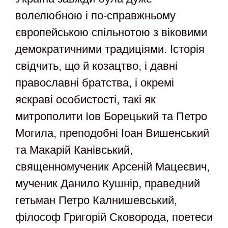
волелюбною і по-справжньому
європейською спільнотою з віковими
демократичними традиціями. Історія
свідчить, що й козацтво, і давні
православні братства, і окремі
яскраві особистості, такі як
митрополити Іов Борецький та Петро
Могила, преподобні Іоан Вишенський
та Макарій Канівський,
священномученик Арсеній Мацеєвич,
мученик Данило Кушнір, праведний
гетьман Петро Калнишевський,
філософ Григорій Сковорода, поетеси