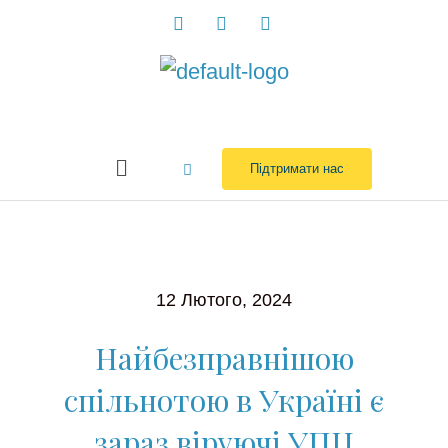
Перейти
до
вмісту
Menu
Підтримати нас
12 Лютого, 2024
Найбезправнішою
спільнотою в Україні є
зараз віруючі УПЦ