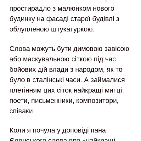
простирадло з малюнком нового
будинку на фасаді старої будівлі з
облупленою штукатуркою.
Слова можуть бути димовою завісою
або маскувальною сіткою під час
бойових дій влади з народом, як то
було в сталінські часи. А займалися
плетінням цих сіток найкращі митці:
поети, письменники, композитори,
співаки.
Коли я почула у доповіді пана
Єленського слова про «найкращі