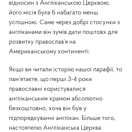
відносин з Англіканською Церквою,
його місія була б набагато менш
успішною. Саме через добрі стосунки з
англіканами він зумів дати поштовх для
розвитку православ’я на
Американському континенті.
Якщо ви читали історію нашої парафії, то
пам’ятаєте, що перші 3-4 роки
православні користувалися
англіканським храмом абсолютно
безкоштовно, хоча він був у
підпорядкуванні англікан. Більше того,
настоятелю Англіканська Церква