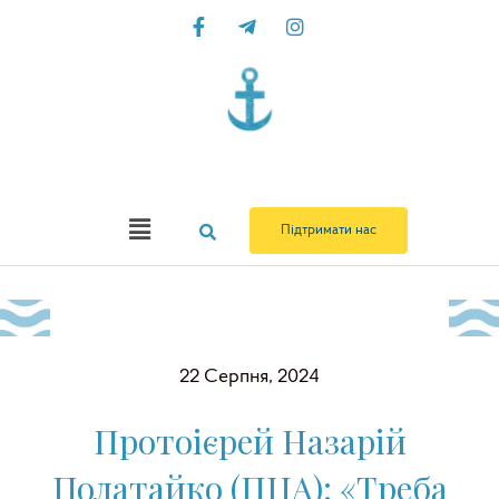
Перейти
до
вмісту
Menu
Підтримати нас
22 Серпня, 2024
Протоієрей Назарій
Полатайко (ПЦА): «Треба