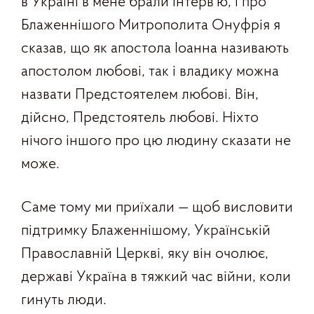
в Україні в мене брали інтерв’ю, і про
Блаженнішого Митрополита Онуфрія я
сказав, що як апостола Іоанна називають
апостолом любові, так і владику можна
назвати Предстоятелем любові. Він,
дійсно, Предстоятель любові. Ніхто
нічого іншого про цю людину сказати не
може.
Саме тому ми приїхали — щоб висловити
підтримку Блаженнішому, Українській
Православній Церкві, яку він очолює,
державі Україна в тяжкий час війни, коли
гинуть люди.