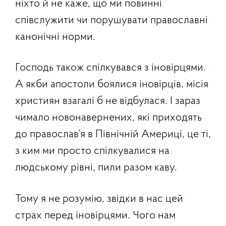
ніхто й не каже, що ми повинні
співслужити чи порушувати православні
канонічні норми.
Господь також спілкувався з іновірцями.
А якби апостоли боялися іновірців, місія
християн взагалі б не відбулася. І зараз
чимало новонавернених, які приходять
до православ’я в Північній Америці, це ті,
з ким ми просто спілкувалися на
людському рівні, пили разом каву.
Тому я не розумію, звідки в нас цей
страх перед іновірцями. Чого нам