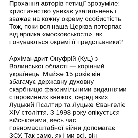
Прохання авторів петиції зрозуміле:
християнство уникає узагальнень і
зважає на кожну окрему особистість.
Тож, поки вся наша Церква потерпає
від ярлика «московськості», як
почуваються окремі її представники?
Архімандрит Онуфрій (Куц) з
Волинської області — корінний
українець. Майже 15 років він
збагачує державну духовну
скарбницю факсимільними виданнями
старовинних книжок, серед яких
Луцький Псалтир та Луцьке Євангеліє
ХІV століття. З 1998 року опікується
військовими, весь час
повномасштабної війни допомагає
ЗСУ. Так само, як і ми всі, він