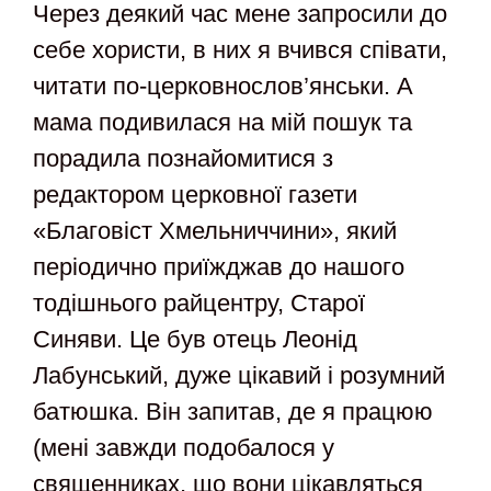
Через деякий час мене запросили до
себе хористи, в них я вчився співати,
читати по-церковнослов’янськи. А
мама подивилася на мій пошук та
порадила познайомитися з
редактором церковної газети
«Благовіст Хмельниччини», який
періодично приїжджав до нашого
тодішнього райцентру, Старої
Синяви. Це був отець Леонід
Лабунський, дуже цікавий і розумний
батюшка. Він запитав, де я працюю
(мені завжди подобалося у
священниках, що вони цікавляться