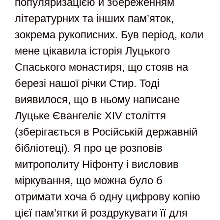
популяризацією й збереженням
літературних та інших пам’яток,
зокрема рукописних. Був період, коли
мене цікавила історія Луцького
Спаського монастиря, що стояв на
березі нашої річки Стир. Тоді
виявилося, що в ньому написане
Луцьке Євангеліє XIV століття
(зберігається в Російській державній
бібліотеці). Я про це розповів
митрополиту Ніфонту і висловив
міркування, що можна було б
отримати хоча б одну цифрову копію
цієї пам’ятки й роздрукувати її для