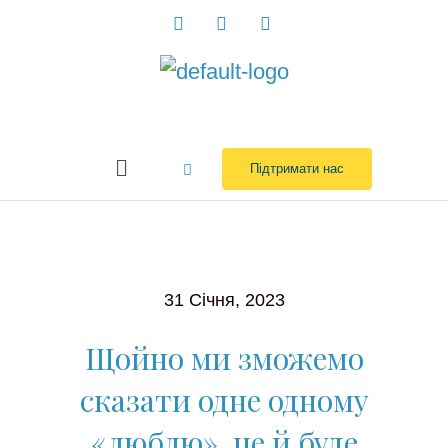
Перейти
до
вмісту
Menu
Підтримати нас
31 Січня, 2023
Щойно ми зможемо
сказати одне одному
«люблю», це й буде