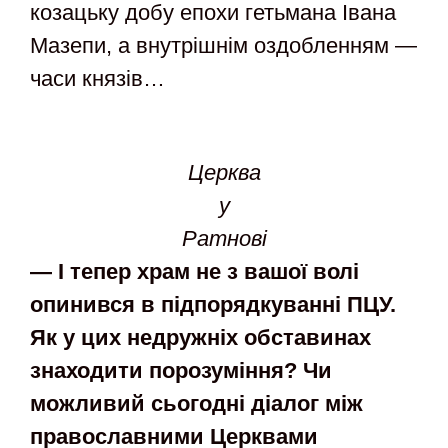
козацьку добу епохи гетьмана Івана
Мазепи, а внутрішнім оздобленням —
часи князів…
Церква
у
Ратнові
— І тепер храм не з вашої волі
опинився в підпорядкуванні ПЦУ.
Як у цих недружніх обставинах
знаходити порозуміння? Чи
можливий сьогодні діалог між
православними Церквами