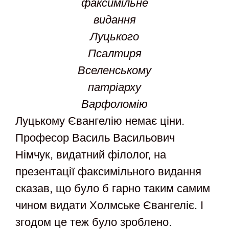
факсимільне
видання
Луцького
Псалтиря
Вселенському
патріарху
Варфоломію
Луцькому Євангелію немає ціни.
Професор Василь Васильович
Німчук, видатний філолог, на
презентації факсимільного видання
сказав, що було б гарно таким самим
чином видати Холмське Євангеліє. І
згодом це теж було зроблено.