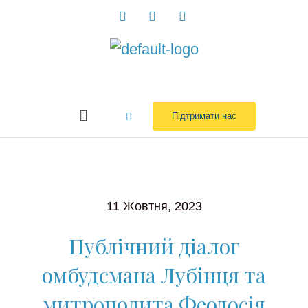
Перейти
до
вмісту
Menu
Підтримати нас
11 Жовтня, 2023
Публічний діалог
омбудсмана Лубінця та
митрополита Феодосія