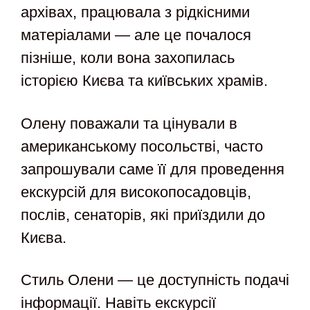
архівах, працювала з рідкісними
матеріалами — але це почалося
пізніше, коли вона захопилась
історією Києва та київських храмів.
Олену поважали та цінували в
американському посольстві, часто
запрошували саме її для проведення
екскурсій для високопосадовців,
послів, сенаторів, які приїздили до
Києва.
Стиль Олени — це доступність подачі
інформації. Навіть екскурсії