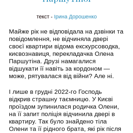
текст -
Ірина Дорошенко
Майже рік не відповідала на дзвінки та
повідомлення, не відчиняла двері
своєї квартири відома екскурсоводка,
києвознавиця, перекладачка Олена
Паршутіна. Друзі намагалися
відшукати її навіть за кордоном —
може, рятувалася від війни? Але ні.
І лише в грудні 2022-го Господь
відкрив страшну таємницю. У Києві
проїздом зупинилася родичка Олени,
на її запит поліція відчинила двері в
квартиру. Так було знайдено тіла
Олени та її рідного брата, які рік після