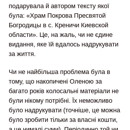
подарувала й автором тексту якої
була: «Храм Покрова Пресвятой
Богродицы в с. Креничи Киевской
области». Це, на жаль, чи не єдине
видання, яке їй вдалось надрукувати
за життя.
Чи не найбільша проблема була в
тому, що накопичені Оленою за
багато років колосальні матеріали не
були нікому потрібні. Їх неможливо
було надрукувати (точніше, це можна
було зробити тільки за власні кошти,
а це чималі суми). Періодично той чи