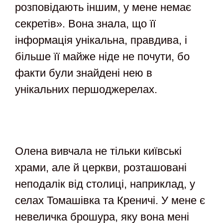
розповідають іншим, у мене немає
секретів». Вона знала, що її
інформація унікальна, правдива, і
більше її майже ніде не почути, бо
факти були знайдені нею в
унікальних першоджерелах.
Олена вивчала не тільки київські
храми, але й церкви, розташовані
неподалік від столиці, наприклад, у
селах Томашівка та Креничі. У мене є
невеличка брошура, яку вона мені