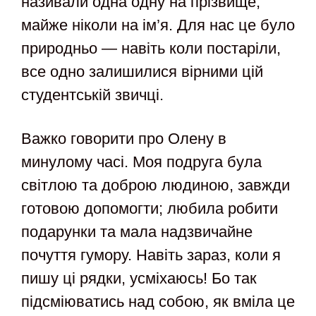
називали одна одну на прізвище,
майже ніколи на ім’я. Для нас це було
природньо — навіть коли постаріли,
все одно залишилися вірними цій
студентській звичці.
Важко говорити про Олену в
минулому часі. Моя подруга була
світлою та доброю людиною, завжди
готовою допомогти; любила робити
подарунки та мала надзвичайне
почуття гумору. Навіть зараз, коли я
пишу ці рядки, усміхаюсь! Бо так
підсміюватись над собою, як вміла це