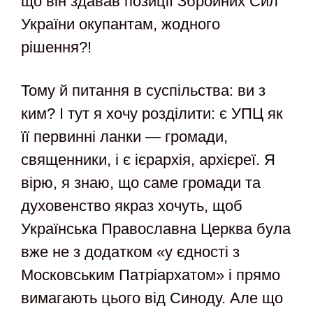
що він здавав позиції Збройних Сил
України окупантам, жодного
рішення?!
Тому й питання в суспільства: ви з
ким? І тут я хочу розділити: є УПЦ як
її первинні ланки — громади,
священники, і є ієрархія, архієреї. Я
вірю, я знаю, що саме громади та
духовенство якраз хочуть, щоб
Українська Православна Церква була
вже не з додатком «у єдності з
Московським Патріархатом» і прямо
вимагають цього від Синоду. Але що