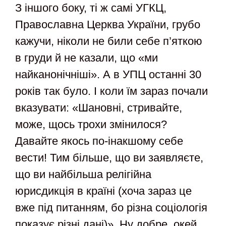
З іншого боку, ті ж самі УГКЦ,
Православна Церква України, грубо
кажучи, ніколи не били себе п’яткою
в груди й не казали, що «ми
найканонічніші». А в УПЦ останні 30
років так було. І коли їм зараз почали
вказувати: «Шановні, стривайте,
може, щось трохи змінилося?
Давайте якось по-інакшому себе
вести! Тим більше, що ви заявляєте,
що ви найбільша релігійна
юрисдикція в країні (хоча зараз це
вже під питанням, бо різна соціологія
показує різні дані)». Ну добре, окей,