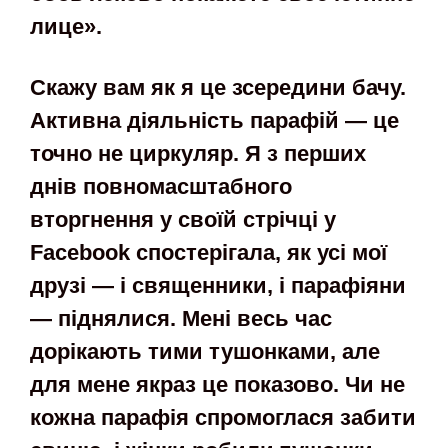
лице».
Скажу вам як я це зсередини бачу.
Активна діяльність парафій — це
точно не циркуляр. Я з перших
днів повномасштабного
вторгнення у своїй стрічці у
Facebook спостерігала,
як усі мої
друзі — і священники, і парафіяни
—
піднялися. Мені весь час
дорікають тими тушонками, але
для мене
якраз це показово.
Чи не
кожна парафія
спромоглася заби
ти