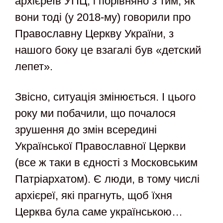
архієреїв УПЦ, і порівняно з тим, як
вони тоді (у 2018-му) говорили про
Православну Церкву України, з
нашого боку це взагалі був «детский
лепет».
Звісно, ситуація змінюється. І цього
року ми побачили, що почалося
зрушення до змін всередині
Української Православної Церкви
(все ж таки в єдності з Московським
Патріархатом). Є люди, в тому числі
архієреї, які прагнуть, щоб їхня
Церква була саме українською…