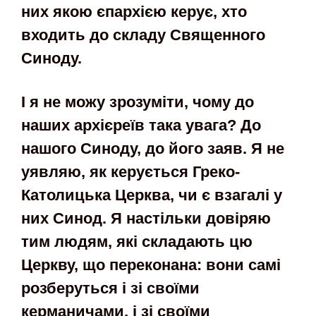
них якою єпархією керує, хто
входить до складу Священного
Синоду.
І я не можу зрозуміти, чому до
наших архієреїв така увага? До
нашого Синоду, до його заяв. Я не
уявляю, як керується Греко-
Католицька Церква, чи є взагалі у
них Синод. Я настільки довіряю
тим людям, які складають цю
Церкву, що переконана: вони самі
розберуться і зі своїми
керманичами, і зі своїми