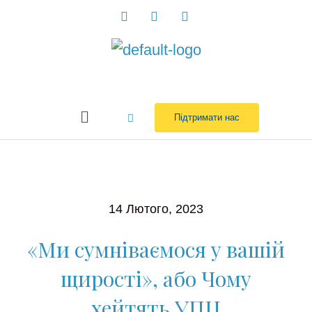
Перейти
до
вмісту
Menu
Підтримати нас
14 Лютого, 2023
«Ми сумніваємося у вашій
щирості», або Чому
хейтять УПЦ