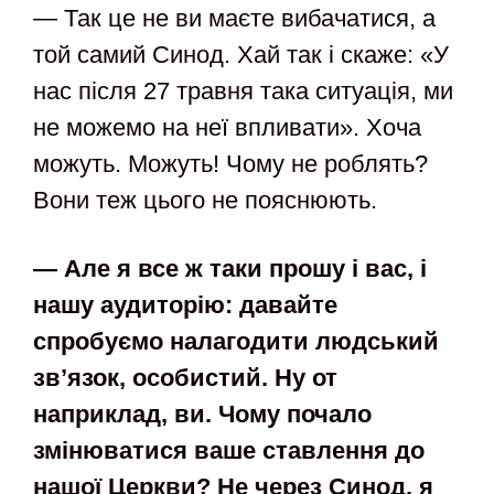
— Так це не ви маєте вибачатися, а
той самий Синод. Хай так і скаже: «У
нас після 27 травня така ситуація, ми
не можемо на неї впливати». Хоча
можуть. Можуть! Чому не роблять?
Вони теж цього не пояснюють.
— Але я все ж таки прошу і вас, і
нашу аудиторію: давайте
спробуємо налагодити людський
зв’язок, особистий. Ну от
наприклад, ви. Чому почало
змінюватися ваше ставлення до
нашої Церкви? Не через Синод, я