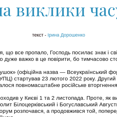
на виклики час
текст -
Ірина Дорошенко
я, що все пропало, Господь посилає знак і св
о дуже важко в це повірити, бо тимчасово с
шок» (офіційна назва — Всеукраїнський ф
ПЦ) стартував 23 лютого 2022 року. Другий 
чалося повномасштабне російське вторгнення
оходив у Києві 1 та 2 листопада. Проте, як в
олит Білоцерківський і Богуславський Август
форум розпочався, а продовжився той, попере