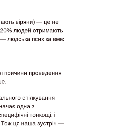
вають віряни) — це не
15-20% людей отримають
— людська психіка вміє
ні причини проведення
ше.
ального спілкування
значає одна з
пецифічні тонкощі, і
. Тож ця наша зустріч —