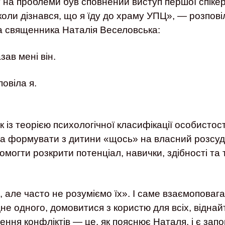
 на проблеми був сповнений виступ першої спікерк
коли дізнався, що я їду до храму УПЦ», — розпові
а священника Наталія Веселовська:
ав мені він.
повіла я.
із теорією психологічної класифікації особистост
а формувати з дитини «щось» на власний розсуд
помогти розкрити потенціал, навички, здібності та 
, але часто не розуміємо їх». І саме взаємоповаг
не одного, домовитися з користю для всіх, віднай
ння конфліктів — це, як пояснює Наталя, і є зап