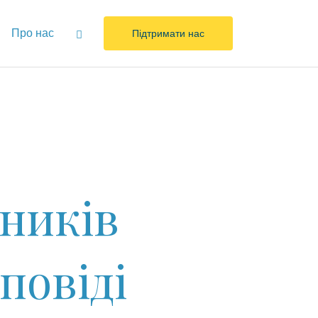
Про нас
Підтримати нас
ників
повіді