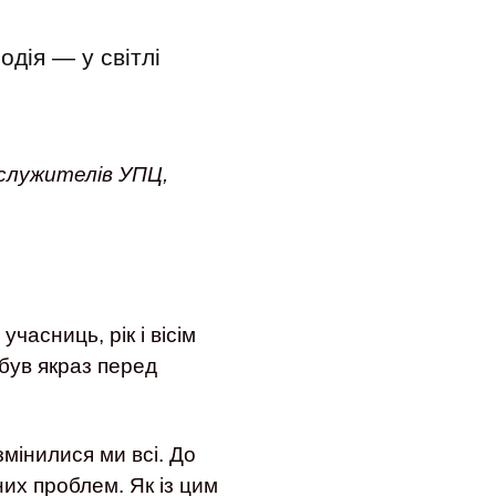
дія — у світлі
ослужителів УПЦ,
часниць, рік і вісім
 був якраз перед
мінилися ми всі. До
их проблем. Як із цим