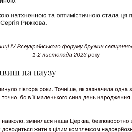
ійною.
кою натхненною та оптимістичною стала ця по
Сергія Рижкова.
ниці IV Всеукраїнського форуму дружин священн
1-2 листопада 2023 р
оку
авиш на паузу
инуло півтора роки. Точніше, як зазначила одна з у
 точно, бо в її маленького сина день народження
т навколо, змінилася наша Церква, безповоротно з
у доводиться жити з цілим комплексом надсерйозн