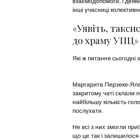
взаємодопомоги, і деяк
інші учасниці колектив
«Уявіть, таксис
до храму УПЦ»
Які ж питання сьогодні
Маргарита Перзеке-Яла
закритому чаті склали п
найбільшу кількість голо
послухати.
Не всі з них змогли при
що це так і залишилося