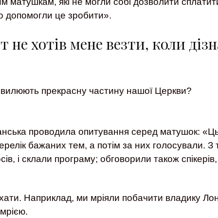
им матушкам, які не могли собі дозволити сплати
но допомогли це зробити».
т не хотів мене везти, коли дізн
 хвилюють прекрасну частину нашої Церкви?
нська проводила опитування серед матушок: «Ць
ерелік бажаних тем, а потім за них голосували. З 
сів, і склали програму; обговорили також спікерів,
їхати. Наприклад, ми мріяли побачити владику Лон
 мрією.