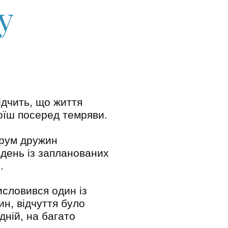
у
ідчить, що життя
тоїш посеред темряви.
орум дружин
день із запланованих
.
исловився один із
ин, відчуття було
дній, на багато