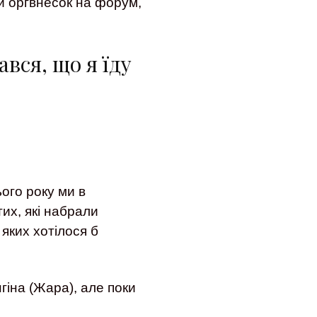
ти оргвнесок на форум,
ався, що я їду
ого року ми в
тих, які набрали
 яких хотілося б
гіна (Жара), але поки