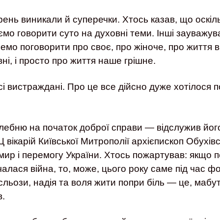
орень виникали й суперечки. Хтось казав, що оскі
мо говорити суто на духовні теми. Інші зауважува
чемо поговорити про своє, про жіноче, про життя 
вні, і просто про життя наше грішне.
і вистраждані. Про це все дійсно дуже хотілося 
лебню на початок доброї справи — відслужив йог
 вікарій Київської Митрополії архієпископ Обухів
 мир і перемогу України. Хтось пожартував: якщо
лася війна, то, може, цього року саме під час ф
 сльози, надія та воля жити попри біль — це, мабу
в.