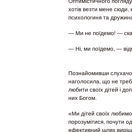
Оптимістичного погляду
хотів везти мене сюди, 
психологиня та дружин
— Ми не поїдемо! — сказ
— Ні, ми поїдемо, — від
Познайомивши слухачок 
наголосила, що не треб
любити своїх дітей і до
них Богом.
«Ми дітей своїх любимо
порозумітися, почути од
ефективний шлях виріше