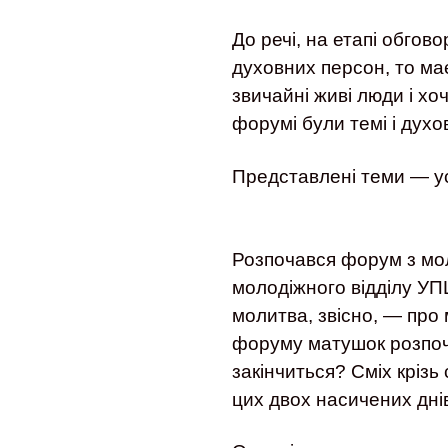
До речі, на етапі обгов
духовних персон, то має
звичайні живі люди і хо
форумі були темі і духо
Представлені теми — ус
Розпочався форум з мо
молодіжного відділу УПЦ
молитва, звісно, — про
форуму матушок розпоча
закінчиться? Сміх крізь
цих двох насичених дні