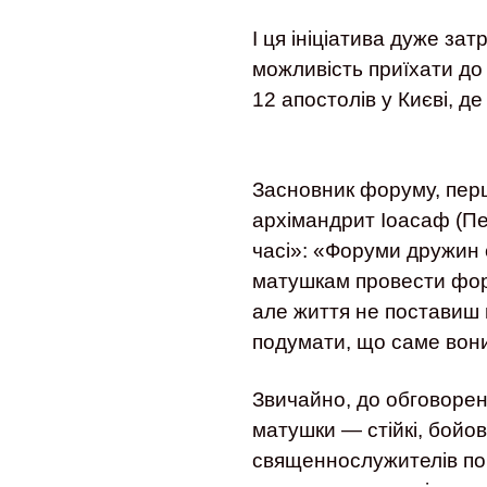
І ця ініціатива дуже за
можливість приїхати до
12 апостолів у Києві, 
Засновник форуму, пер
архімандрит Іоасаф (Пер
часі»: «Форуми дружин
матушкам провести фору
але життя не поставиш 
подумати, що саме вони 
Звичайно, до обговорень
матушки — стійкі, бойо
священнослужителів поч