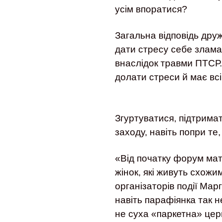
усім впоратися?
Загальна відповідь дру
дати стресу себе злама
внаслідок травми ПТСР.
долати стреси й має вс
Згуртуватися, підтрима
заходу, навіть попри те
«Від початку форум мат
жінок, які живуть схожи
організаторів події Ма
навіть парафіянка так 
не суха «паркетна» церк