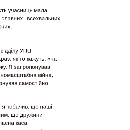
ість учасниць мала
 славних і всехвальних
ючих.
відділу УПЦ
раз, як то кажуть, «на
ку. Я запропонував
овномасштабна війна,
понував самостійно
І я побачив, що наші
тним, що дружини
ласна каса