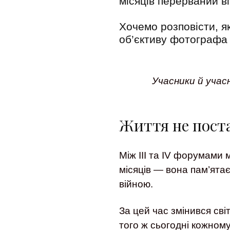
місяців перерваний в
Хочемо розповісти, я
об’єктиву фотографа 
Учасники й учас
Життя не пост
Між III та IV форумами м
місяців — вона пам’ятає
війною.
За цей час змінився сві
того ж сьогодні кожном