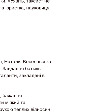
и. «Уявіть, таксист не
ла юристка, науковиця,
і, Наталія Веселовська
. Завдання батьків —
таланти, закладені в
а, бажання
ти м’який та
орукою теплих відносин