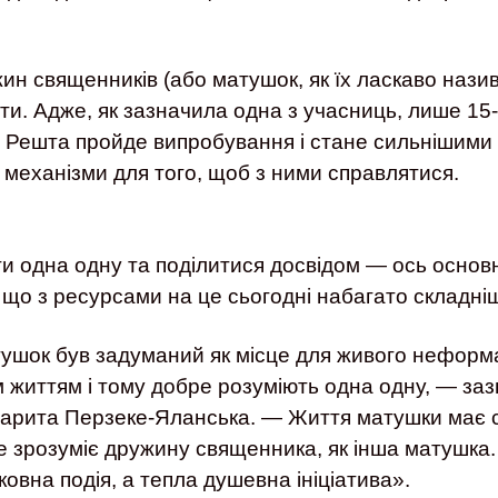
жин священників (або матушок, як їх ласкаво нази
ти. Адже, як зазначила одна з учасниць, лише 
 Решта пройде випробування і стане сильнішими 
і механізми для того, щоб з ними справлятися.
ти одна одну та поділитися досвідом — ось основ
, що з ресурсами на це сьогодні набагато складні
ушок був задуманий як місце для живого неформ
м життям і тому добре розуміють одна одну, — за
ргарита Перзеке-Яланська. — Життя матушки має с
не зрозуміє дружину священника, як інша матушка
овна подія, а тепла душевна ініціатива».