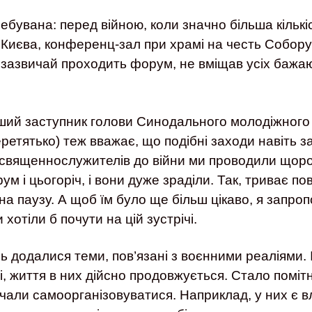
требувана: перед війною, коли значно більша кільк
 Києва, конференц-зал при храмі на честь Собору
де зазвичай проходить форум, не вміщав усіх бажа
ший заступник голови Синодального молодіжного 
етятько) теж вважає, що подібні заходи навіть за
 священнослужителів до війни ми проводили щоро
м і цьогоріч, і вони дуже зраділи. Так, триває п
на паузу. А щоб їм було ще більш цікаво, я запро
хотіли б почути на цій зустрічі.
 додалися теми, пов’язані з воєнними реаліями. 
ві, життя в них дійсно продовжується. Стало помі
али самоорганізовуватися. Наприклад, у них є в