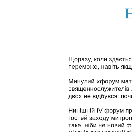
Щоразу, коли здаєтьс
переможе, навіть якщ
Минулий «форум мату
священнослужителів У
двох не відбувся: по
Нинішній IV форум пр
гостей заходу митроп
таке, ніби не новий 