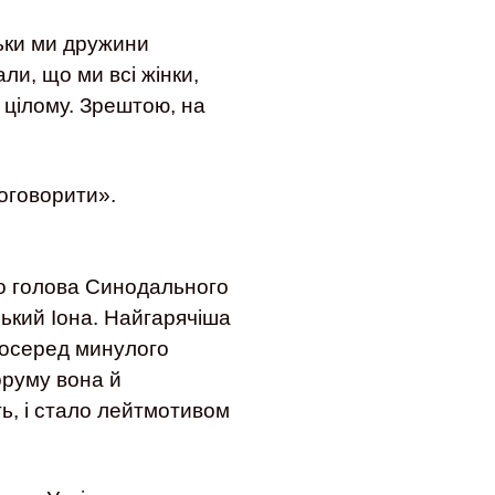
льки ми дружини
ли, що ми всі жінки,
в цілому. Зрештою, на
поговорити».
о голова Синодального
ський Іона. Найгарячіша
 посеред минулого
оруму вона й
ть, і стало лейтмотивом