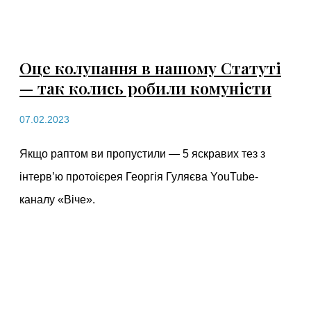
Оце колупання в нашому Статуті
— так колись робили комуністи
07.02.2023
Якщо раптом ви пропустили — 5 яскравих тез з
інтерв’ю протоієрея Георгія Гуляєва YouTube-
каналу «Віче».