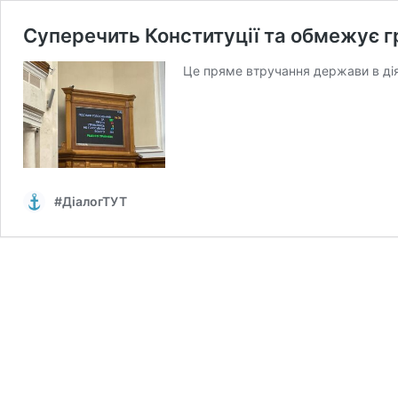
Суперечить Конституції та обмежує 
Це пряме втручання держави в діял
#ДіалогТУТ