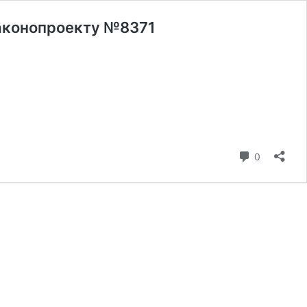
законопроекту №8371
коментар
0