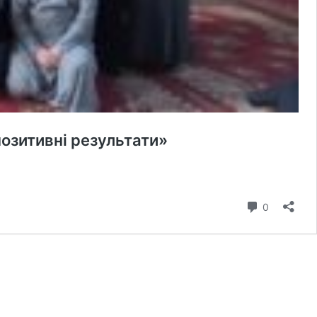
позитивні результати»
коментар
0