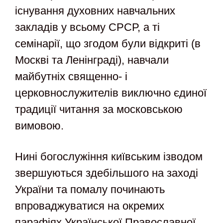
існування духовних навчальних
закладів у всьому СРСР, а ті
семінарії, що згодом були відкриті (в
Москві та Ленінграді), навчали
майбутніх священно- і
церковнослужителів виключно єдиної
традиції читання за московською
вимовою.
Нині богослужіння київським ізводом
звершуються здебільшого на заході
України та помалу починають
впроваджуватися на окремих
парафіях Української Православної