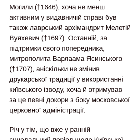
Могили (†1646), хоча не менш
активним у видавничій справі був
також лаврський архімандрит Мелетій
Вуяхевич (†1697). Останній, за
підтримки свого попередника,
митрополита Варлаама Ясинського
(†1707), аніскільки не змінив
друкарської традиції у використанні
київського ізводу, хоча й отримував
за це певні докори з боку московської
церковної адміністрації.
Річ у тім, що вже у ранній
синодальний період щодо Київської