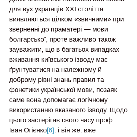
для вух українців XXI століття
виявляються цілком «звичними» при
зверненні до праматері — мови
болгарської, проте важливо також
зауважити, що в багатьох випадках
вживання київського ізводу має
ґрунтуватися на належному й
доброму рівні знань правил та
фонетики української мови, позаяк
саме вона допомагає логічному
використанню вказаного ізводу. Щодо
цього застерігав свого часу проф.
Іван Огієнко
[6]
, і він же, вже