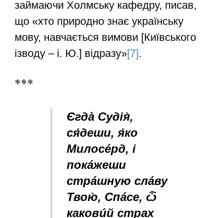
займаючи Холмську кафедру, писав,
що «хто природно знає українську
мову, навчається вимови [Київського
ізводу – і. Ю.] відразу»
[7]
.
***
Єгдà Судія̀,
ся́деш
u
, я́ко
М
u
лосéрд, і
покáжеш
u
стрáшную слáву
Твою̀, Спáсе, ѽ
каковúй страх