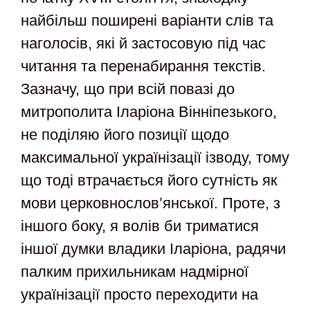
найбільш поширені варіанти слів та
наголосів, які й застосовую під час
читання та перенабирання текстів.
Зазначу, що при всій повазі до
митрополита Іларіона Вінніпезького,
не поділяю його позиції щодо
максимальної українізації ізводу, тому
що тоді втрачається його сутність як
мови церковнослов’янської. Проте, з
іншого боку, я волів би триматися
іншої думки владики Іларіона, радячи
палким прихильникам надмірної
українізації просто переходити на