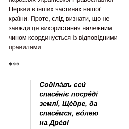
Церкви в інших частинах нашої
країни. Проте, слід визнати, що не
завжди це використання належним
чином координується із відповідними
правилами.
***
Соділáвъ єси
спасéніє посрéді
землі
, Щéдре, да
спасéмся, вóлею
на Дрéві