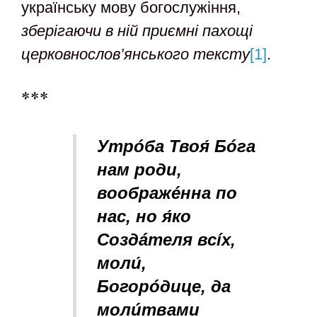
українську мову богослужіння,
зберігаючи в ній приємні пахощі
церковнослов’янського тексту
[1]
.
***
Утрóба Твоя
Бóга
нам роди,
воображéнна по
нас, но я́ко
Создáтеля всíх,
моли
,
Богорóдuце, да
молúтвамu