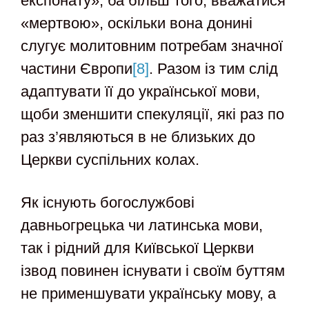
експонату», ба більш того, вважатися
«мертвою», оскільки вона донині
слугує молитовним потребам значної
частини Європи
[8]
. Разом із тим слід
адаптувати її до української мови,
щоби зменшити спекуляції, які раз по
раз з’являються в не близьких до
Церкви суспільних колах.
Як існують богослужбові
давньогрецька чи латинська мови,
так і рідний для Київської Церкви
ізвод повинен існувати і своїм буттям
не применшувати українську мову, а