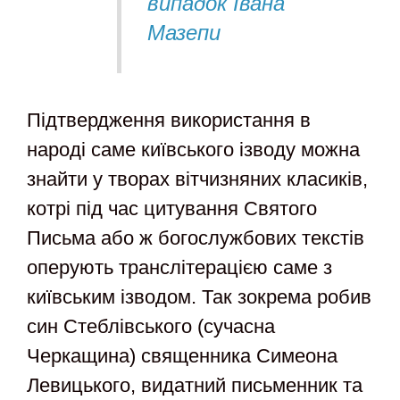
випадок Івана
Мазепи
Підтвердження використання в
народі саме київського ізводу можна
знайти у творах вітчизняних класиків,
котрі під час цитування Святого
Письма або ж богослужбових текстів
оперують транслітерацією саме з
київським ізводом. Так зокрема робив
син Стеблівського (сучасна
Черкащина) священника Симеона
Левицького, видатний письменник та