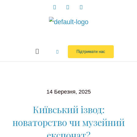
Перейти
до
вмісту
Menu
Підтримати нас
14 Березня, 2025
Київський ізвод:
новаторство чи музейний
експонат?