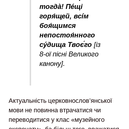
тогдà! Пéщі
горя́щей, всíм
боя́щ
u
мся
непостоя́нного
сýд
u
ща Твоє́го
[із
8-ої пісні Великого
канону].
Актуальність церковнослов’янської
мови не повинна втрачатися чи
переводитися у клас «музейного