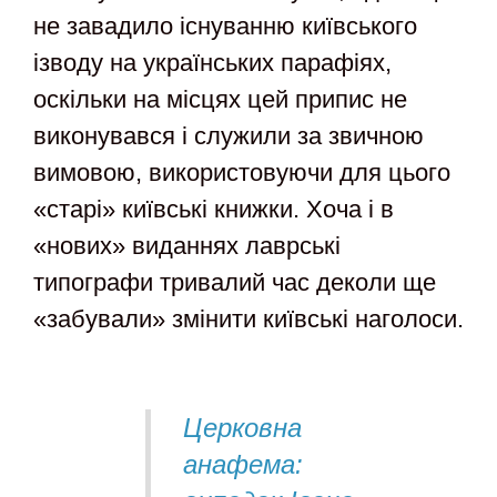
не завадило існуванню київського
ізводу на українських парафіях,
оскільки на місцях цей припис не
виконувався і служили за звичною
вимовою, використовуючи для цього
«старі» київські книжки. Хоча і в
«нових» виданнях лаврські
типографи тривалий час деколи ще
«забували» змінити київські наголоси.
Церковна
анафема: