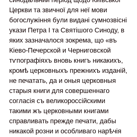
Церкви та звичної для неї мови
богослужіння були видані сумнозвісні
укази Петра I та Святішого Синоду, в
яких зазначалося зокрема, що «въ
Кiево-Печерской и Черниговской
тѵпографiяхъ вновь книгъ никакихъ,
кромѣ церковныхъ прежнихъ изданiй,
не печатать, да и оныя церковныя
старыя книги для совершеннаго
согласiя съ великороссiйскими
такими жъ церковными книгами
справливать прежде печати, дабы
никакой розни и особливаго нарѣчiя