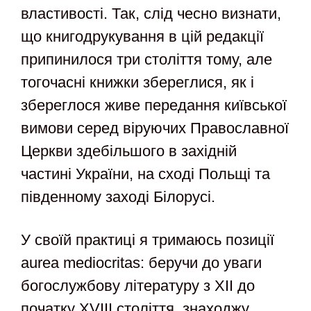
властивості. Так, слід чесно визнати,
що книгодрукування в цій редакції
припинилося три століття тому, але
тогочасні книжки збереглися, як і
збереглося живе передання київської
вимови серед віруючих Православної
Церкви здебільшого в західній
частині України, на сході Польщі та
південному заході Білорусі.
У своїй практиці я тримаюсь позиції
aurea mediocritas: беручи до уваги
богослужбову літературу з XII до
початку XVIII століття, знаходжу