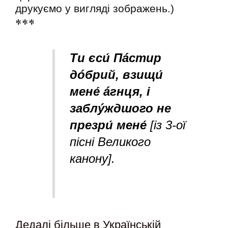
друкуємо у вигляді зображень.)
***
Тu єси
Пáстuр
дóбрuй, взuщи
мене
áгнця, і
заблýждшого не
презри
мене
[із 3-ої
пісні Великого
канону].
Дедалі більше в Українській