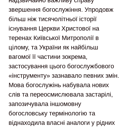
надзвичайно важливу справу
звершення богослужіння. Упродовж
більш ніж тисячолітньої історії
існування Церкви Христової на
теренах Київської Митрополії в
цілому, та України як найбільш
вагомої її частини зокрема,
застосування цього богослужбового
«інструменту» зазнавало певних змін.
Мова богослужінь набувала нових
слів та переосмислювала застарілі,
запозичувала іншомовну
богословську термінологію та
віднаходила власні аналоги у рідних