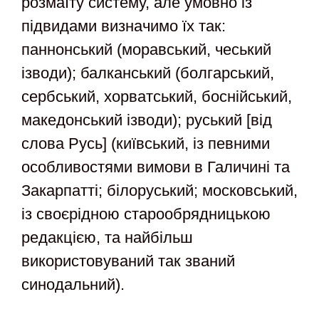
розмаїту систему, але умовно із
підвидами визначимо їх так:
паннонський (моравський, чеський
ізводи); балканський (болгарський,
сербський, хорватський, боснійський,
македонський ізводи); руський [від
слова Русь] (київський, із певними
особливостями вимови в Галичині та
Закарпатті; білоруський; московський,
із своєрідною старообрядницькою
редакцією, та найбільш
використовуваний так званий
синодальний).