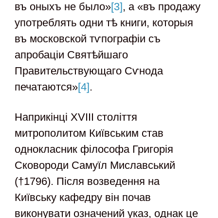
въ оныхъ не было»
[3]
, а «въ продажу
употреблять одни тѣ книги, которыя
въ московской тѵпографiи съ
апробацiи Святѣйшаго
Правительствующаго Сѵнода
печатаются»
[4]
.
Наприкінці XVIII століття
митрополитом Київським став
однокласник філософа Григорія
Сковороди Самуїл Миславський
(†1796). Після возведення на
Київську кафедру він почав
виконувати означений указ, однак це